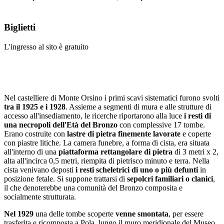
Biglietti
L'ingresso al sito è gratuito
Nel castelliere di Monte Orsino i primi scavi sistematici furono svolti
tra il 1925 e i 1928
. Assieme a segmenti di mura e alle strutture di
accesso all'insediamento, le ricerche riportarono alla luce
i resti di
una necropoli
dell'Età del Bronzo
con complessive 17 tombe.
Erano costruite con
lastre di pietra finemente lavorate
e coperte
con piastre litiche. La camera funebre, a forma di cista, era situata
all'interno di una
piattaforma rettangolare di pietra
di 3 metri x 2,
alta all'incirca 0,5 metri, riempita di pietrisco minuto e terra. Nella
cista venivano deposti
i resti
scheletrici di uno o più defunti
in
posizione fetale. Si suppone trattarsi di
sepolcri familiari o clanici
,
il che denoterebbe una comunità del Bronzo composita e
socialmente strutturata.
Nel 1929
una delle tombe scoperte
venne smontata
, per essere
trasferita e ricomposta a Pola, lungo il muro meridionale del Museo