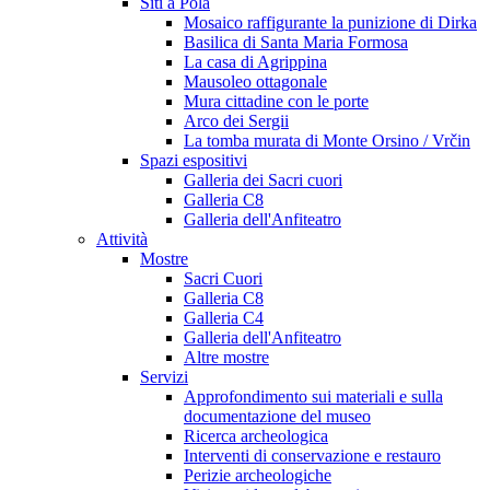
Siti a Pola
Mosaico raffigurante la punizione di Dirka
Basilica di Santa Maria Formosa
La casa di Agrippina
Mausoleo ottagonale
Mura cittadine con le porte
Arco dei Sergii
La tomba murata di Monte Orsino / Vrčin
Spazi espositivi
Galleria dei Sacri cuori
Galleria C8
Galleria dell'Anfiteatro
Attività
Mostre
Sacri Cuori
Galleria C8
Galleria C4
Galleria dell'Anfiteatro
Altre mostre
Servizi
Approfondimento sui materiali e sulla
documentazione del museo
Ricerca archeologica
Interventi di conservazione e restauro
Perizie archeologiche