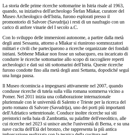
La storia delle prime ricerche sottomarine in Istria risale al 1963,
quando, su iniziativa dell'archeologo Štefan Mlakar, curatore del
Museo Archeologico dell'Istria, furono esplorati presso il
promontorio di Salvore (Savudrija) i resti di un naufragio con un
carico di anfore vinarie del I secolo a.C.
Con lo sviluppo delle immersioni autonome, a partire dalla metà
degli anni Sessanta, attorno a Mlakar si riunirono sommozzatori
militari e civili che parteciparono a ricerche organizzate dei fondali
istriani. Sebbene Mlakar non fosse un subacqueo, era incaricato di
condurre le ricerche sottomarine allo scopo di raccogliere reperti
archeologici e dati sui siti sottomarini dell'Istria. Queste ricerche
furono condotte fino alla metà degli anni Settanta, dopodiché seguì
una lunga pausa.
Il Museo ricomincia a impegnarsi attivamente nel 2007, quando
condusse ricerche di tutela sulla villa romana sommersa vicino a
Pomer. Nel 2011 inizia una collaborazione internazionale
pluriennale con le università di Salento e Trieste per la ricerca del
porto romano di Salvore (Savudrija), uno dei porti più importanti
dell'Adriatico settentrionale. Conduce inoltre ricerche sui siti
preistorici nella baia di Zambrattia, su palafitte dell'eneolitico, alle
cui ricerche nel 2023 si unisce anche l'università di Berna, e su una
nave cucita dell'Età del bronzo, che rappresenta la più antica
imbarcazione realizzata con la tecnica della cucitura nel