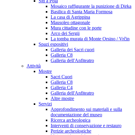
Siti a Pola
Mosaico raffigurante la punizione di Dirka
Basilica di Santa Maria Formosa
La casa di Agrippina
Mausoleo ottagonale
Mura cittadine con le porte
Arco dei Sergii
La tomba murata di Monte Orsino / Vrčin
Spazi espositivi
Galleria dei Sacri cuori
Galleria C8
Galleria dell'Anfiteatro
Attività
Mostre
Sacri Cuori
Galleria C8
Galleria C4
Galleria dell'Anfiteatro
Altre mostre
Servizi
Approfondimento sui materiali e sulla
documentazione del museo
Ricerca archeologica
Interventi di conservazione e restauro
Perizie archeologiche