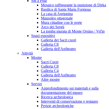
Siti a Pola
Mosaico raffigurante la punizione di Dirka
Basilica di Santa Maria Formosa
La casa di Agrippina
Mausoleo ottagonale
Mura cittadine con le porte
Arco dei Sergii
La tomba murata di Monte Orsino / Vrčin
Spazi espositivi
Galleria dei Sacri cuori
Galleria C8
Galleria dell'Anfiteatro
Attività
Mostre
Sacri Cuori
Galleria C8
Galleria C4
Galleria dell'Anfiteatro
Altre mostre
Servizi
Approfondimento sui materiali e sulla
documentazione del museo
Ricerca archeologica
Interventi di conservazione e restauro
Perizie archeologiche