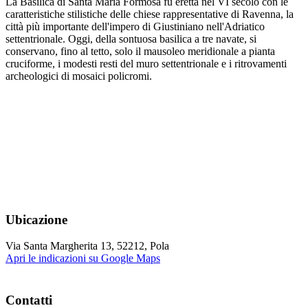
La Basilica di Santa Maria Formosa fu eretta nel VI secolo con le
caratteristiche stilistiche delle chiese rappresentative di Ravenna, la
città più importante dell'impero di Giustiniano nell'Adriatico
settentrionale. Oggi, della sontuosa basilica a tre navate, si
conservano, fino al tetto, solo il mausoleo meridionale a pianta
cruciforme, i modesti resti del muro settentrionale e i ritrovamenti
archeologici di mosaici policromi.
Ubicazione
Via Santa Margherita 13, 52212, Pola
Apri le indicazioni su Google Maps
Contatti