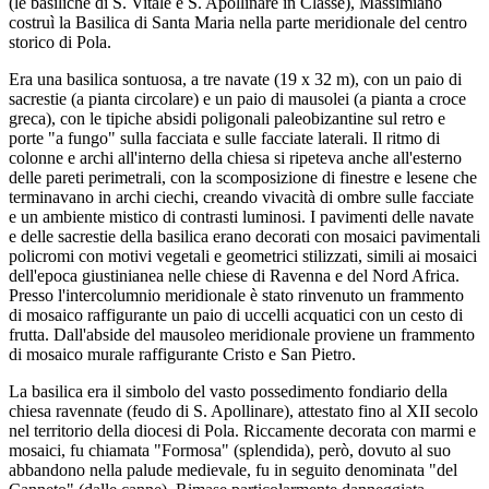
(le basiliche di S. Vitale e S. Apollinare in Classe), Massimiano
costruì la Basilica di Santa Maria nella parte meridionale del centro
storico di Pola.
Era una basilica sontuosa, a tre navate (19 x 32 m), con un paio di
sacrestie (a pianta circolare) e un paio di mausolei (a pianta a croce
greca), con le tipiche absidi poligonali paleobizantine sul retro e
porte "a fungo" sulla facciata e sulle facciate laterali. Il ritmo di
colonne e archi all'interno della chiesa si ripeteva anche all'esterno
delle pareti perimetrali, con la scomposizione di finestre e lesene che
terminavano in archi ciechi, creando vivacità di ombre sulle facciate
e un ambiente mistico di contrasti luminosi. I pavimenti delle navate
e delle sacrestie della basilica erano decorati con mosaici pavimentali
policromi con motivi vegetali e geometrici stilizzati, simili ai mosaici
dell'epoca giustinianea nelle chiese di Ravenna e del Nord Africa.
Presso l'intercolumnio meridionale è stato rinvenuto un frammento
di mosaico raffigurante un paio di uccelli acquatici con un cesto di
frutta. Dall'abside del mausoleo meridionale proviene un frammento
di mosaico murale raffigurante Cristo e San Pietro.
La basilica era il simbolo del vasto possedimento fondiario della
chiesa ravennate (feudo di S. Apollinare), attestato fino al XII secolo
nel territorio della diocesi di Pola. Riccamente decorata con marmi e
mosaici, fu chiamata "Formosa" (splendida), però, dovuto al suo
abbandono nella palude medievale, fu in seguito denominata "del