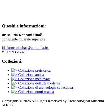
Quesiti e informazioni:
dr. sc. Ida Koncani Uhač,
consulente museale superiore
ida.koncani-uhac@ami-pula.hr
tel: 052/351-320
Collezioni:
Collezione preistorica
Collezione antica
Collezione medievale
Collezione dell'Età moderna
Collezione di archeologia subacquea
Collezione numismatica
Copyrights © 2026 All Rights Reserved by Archaeological Museum
of Istria.