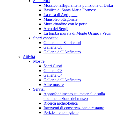
Siti a Pola
Mosaico raffigurante la punizione di Dirka
Basilica di Santa Maria Formosa
La casa di Agrippina
Mausoleo ottagonale
Mura cittadine con le porte
Arco dei Sergii
La tomba murata di Monte Orsino / Vrčin
Spazi espositivi
Galleria dei Sacri cuori
Galleria C8
Galleria dell'Anfiteatro
Attività
Mostre
Sacri Cuori
Galleria C8
Galleria C4
Galleria dell'Anfiteatro
Altre mostre
Servizi
Approfondimento sui materiali e sulla
documentazione del museo
Ricerca archeologica
Interventi di conservazione e restauro
Perizie archeologiche