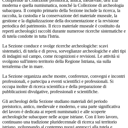
Comprende la Collezione preistorica, antica, medievale, dell’Età
moderna e quella numismatica, nonché la Collezione di archeologia
subacquea. Il compito primario della Sezione include la ricerca, la
raccolta, la custodia e la conservazione del materiale museale, la
gestione e la digitalizzazione della documentazione e la revisione
periodica del patrimonio. Il ricco materiale museale è costituito da
reperti archeologici raccolti durante numerose ricerche sistematiche e
di tutela condotte in tutta l'Istria.
La Sezione conduce e svolge ricerche archeologiche: scavi
sistematici, di tutela e di prova, sorveglianze archeologiche e altri tipi
di indagini sul campo, come ricognizioni e revisioni. Le attività si
svolgono sull'intero territorio della Regione Istriana, sia sulla
terraferma che in mare.
La Sezione organizza anche mostre, conferenze, convegni e incontri
professionali, e partecipa a eventi scientifici e professionali. Si
occupa inoltre di ricerca scientifica e della preparazione di
pubblicazioni divulgative, professionali e scientifiche.
Gli archeologi della Sezione studiano materiali del periodo
preistorico, antico, medievale e moderno, e una parte significativa
del lavoro è dedicata ai reperti numismatici e alle scoperte
archeologiche subacquee nelle acque istriane. Con il loro lavoro,
continuano una tradizione pluridecennale di ricerca sul territorio
istriano, sviluppando al contempo nuovi approcci alla tutela e