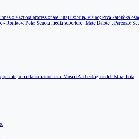
Ginnasio e scuola professionale Juraj Dobrila, Pisino; Prva katolička o
tić - Ronjgov, Pola; Scuola media superiore „Mate Balote", Parenzo; S
applicate; in collaborazione con: Museo Archeologico dell'Istria, Pola
ss