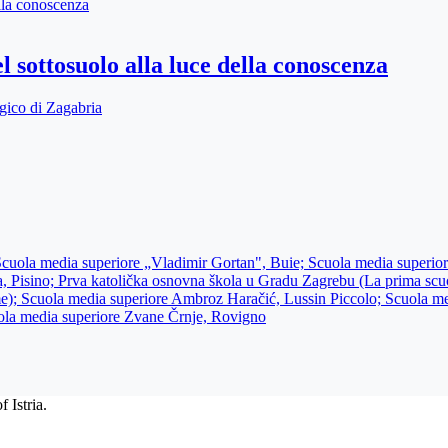
l sottosuolo alla luce della conoscenza
gico di Zagabria
 Scuola media superiore „Vladimir Gortan", Buie; Scuola media superio
a, Pisino; Prva katolička osnovna škola u Gradu Zagrebu (La prima scuol
ume); Scuola media superiore Ambroz Haračić, Lussin Piccolo; Scuola m
ola media superiore Zvane Črnje, Rovigno
 Istria.