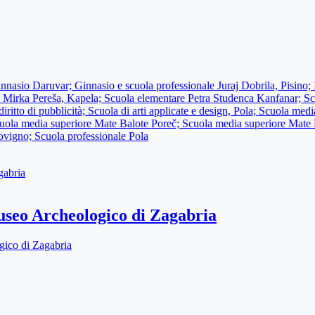
innasio Daruvar; Ginnasio e scuola professionale Juraj Dobrila, Pisino;
 Mirka Pereša, Kapela; Scuola elementare Petra Studenca Kanfanar; Sc
 diritto di pubblicità; Scuola di arti applicate e design, Pola; Scuola m
cuola media superiore Mate Balote Poreč; Scuola media superiore Mate
ovigno; Scuola professionale Pola
Museo Archeologico di Zagabria
gico di Zagabria