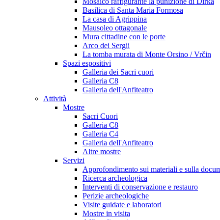
Mosaico raffigurante la punizione di Dirka
Basilica di Santa Maria Formosa
La casa di Agrippina
Mausoleo ottagonale
Mura cittadine con le porte
Arco dei Sergii
La tomba murata di Monte Orsino / Vrčin
Spazi espositivi
Galleria dei Sacri cuori
Galleria C8
Galleria dell'Anfiteatro
Attività
Mostre
Sacri Cuori
Galleria C8
Galleria C4
Galleria dell'Anfiteatro
Altre mostre
Servizi
Approfondimento sui materiali e sulla docu
Ricerca archeologica
Interventi di conservazione e restauro
Perizie archeologiche
Visite guidate e laboratori
Mostre in visita