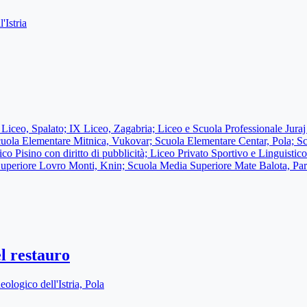
Istria
 Liceo, Spalato; IX Liceo, Zagabria; Liceo e Scuola Professionale Juraj D
cuola Elementare Mitnica, Vukovar; Scuola Elementare Centar, Pola; S
co Pisino con diritto di pubblicità; Liceo Privato Sportivo e Linguist
Superiore Lovro Monti, Knin; Scuola Media Superiore Mate Balota, Pa
el restauro
ologico dell'Istria, Pola