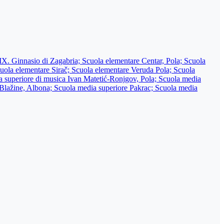
 IX. Ginnasio di Zagabria; Scuola elementare Centar, Pola; Scuola
uola elementare Sirač; Scuola elementare Veruda Pola; Scuola
edia superiore di musica Ivan Matetić-Ronjgov, Pola; Scuola media
 Blažine, Albona; Scuola media superiore Pakrac; Scuola media