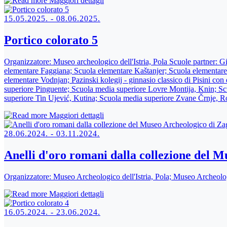
Maggiori dettagli
15.05.2025. - 08.06.2025.
Portico colorato 5
Organizzatore:
Museo archeologico dell'Istria, Pola Scuole partner: G
elementare Faggiana; Scuola elementare Kaštanjer; Scuola elementare
elementare Vodnjan; Pazinski kolegij - ginnasio classico di Pisini con
superiore Pinguente; Scuola media superiore Lovre Montija, Knin; S
superiore Tin Ujević, Kutina; Scuola media superiore Zvane Črnje, R
Maggiori dettagli
28.06.2024. - 03.11.2024.
Anelli d'oro romani dalla collezione del 
Organizzatore:
Museo Archeologico dell'Istria, Pola; Museo Archeolo
Maggiori dettagli
16.05.2024. - 23.06.2024.