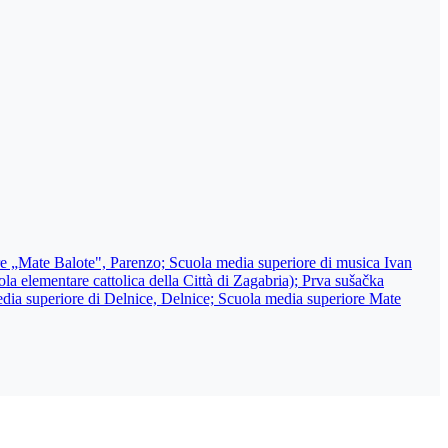
re „Mate Balote", Parenzo; Scuola media superiore di musica Ivan
a elementare cattolica della Città di Zagabria); Prva sušačka
edia superiore di Delnice, Delnice; Scuola media superiore Mate