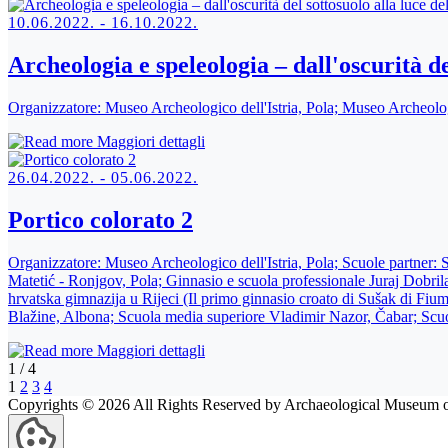
10.06.2022. - 16.10.2022.
Archeologia e speleologia – dall'oscurità de
Organizzatore:
Museo Archeologico dell'Istria, Pola; Museo Archeolo
Maggiori dettagli
26.04.2022. - 05.06.2022.
Portico colorato 2
Organizzatore:
Museo Archeologico dell'Istria, Pola; Scuole partner:
Matetić - Ronjgov, Pola; Ginnasio e scuola professionale Juraj Dobril
hrvatska gimnazija u Rijeci (Il primo ginnasio croato di Sušak di Fi
Blažine, Albona; Scuola media superiore Vladimir Nazor, Čabar; Scu
Maggiori dettagli
1
/
4
1
2
3
4
Copyrights © 2026 All Rights Reserved by Archaeological Museum of