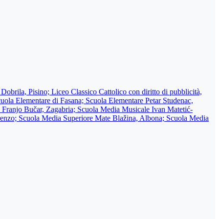
obrila, Pisino; Liceo Classico Cattolico con diritto di pubblicità,
cuola Elementare di Fasana; Scuola Elementare Petar Studenac,
ico Franjo Bučar, Zagabria; Scuola Media Musicale Ivan Matetić-
renzo; Scuola Media Superiore Mate Blažina, Albona; Scuola Media