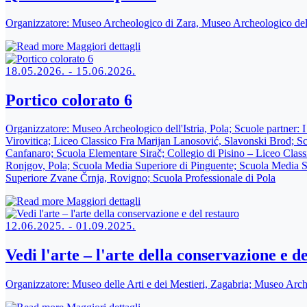
Organizzatore:
Museo Archeologico di Zara, Museo Archeologico dell'
Maggiori dettagli
18.05.2026. - 15.06.2026.
Portico colorato 6
Organizzatore:
Museo Archeologico dell'Istria, Pola; Scuole partner: I
Virovitica; Liceo Classico Fra Marijan Lanosović, Slavonski Brod; S
Canfanaro; Scuola Elementare Sirač; Collegio di Pisino – Liceo Classi
Ronjgov, Pola; Scuola Media Superiore di Pinguente; Scuola Media 
Superiore Zvane Črnja, Rovigno; Scuola Professionale di Pola
Maggiori dettagli
12.06.2025. - 01.09.2025.
Vedi l'arte – l'arte della conservazione e d
Organizzatore:
Museo delle Arti e dei Mestieri, Zagabria; Museo Arche