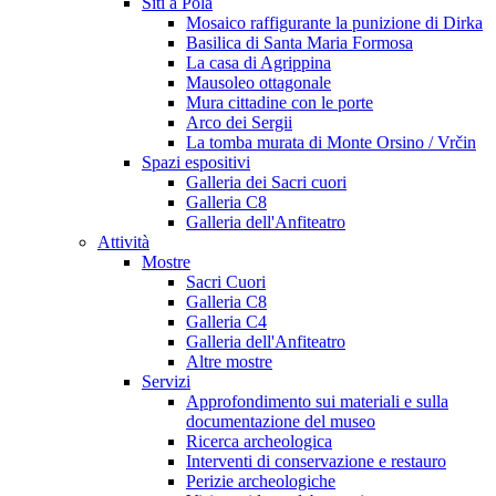
Siti a Pola
Mosaico raffigurante la punizione di Dirka
Basilica di Santa Maria Formosa
La casa di Agrippina
Mausoleo ottagonale
Mura cittadine con le porte
Arco dei Sergii
La tomba murata di Monte Orsino / Vrčin
Spazi espositivi
Galleria dei Sacri cuori
Galleria C8
Galleria dell'Anfiteatro
Attività
Mostre
Sacri Cuori
Galleria C8
Galleria C4
Galleria dell'Anfiteatro
Altre mostre
Servizi
Approfondimento sui materiali e sulla
documentazione del museo
Ricerca archeologica
Interventi di conservazione e restauro
Perizie archeologiche