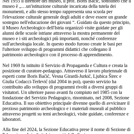
Nel 1955 il direttore del museo, il prof. Boris Baćić, sottolineò che il
museo è „…un'istituzione culturale incaricata della tutela dei
monumenti, e allo stesso tempo rappresenta una scuola per
l'elevazione culturale generale degli adulti e deve essere un grande
sostegno nell'educazione dei giovani “. Guidato da questo principio,
il Museo Archeologico dell'Istria organizzò visite guidate per gli
alunni delle scuole istriane attraverso la mostra permanente del
museo e i siti archeologici più importanti, nonché conferenze
sull'archeologia locale. In questo modo furono create le basi per
l'ulteriore sviluppo di programmi didattici che collegano il
patrimonio archeologico con il processo di apprendimento.
Nel 1969 fu istituito il Servizio di Propaganda e Cultura e creata la
posizione di curatore-pedagogo. Attraverso il lavoro pluriennale di
esperti come Boris Baćić, Vesna Girardi-Jurkić, Ljubica Širec e
Giulia Codacci-Terlević (dal 2004 in poi), questo servizio ha
contribuito allo sviluppo di programmi rivolti a diversi gruppi di
visitatori. Un ulteriore passo avanti fu compiuto nel 1985 con la
fondazione del Servizio Pedagogico, rinominato, nel 2008, Sezione
Educativa. Il suo obiettivo principale divenne quello di avvicinare il
prezioso patrimonio archeologico e i materiali museali al pubblico
attraverso progetti su temi archeologici, visite guidate, conferenze e
laboratori.
Alla fine del 2024, la Sezione Educativa prese il nome di Sezione di