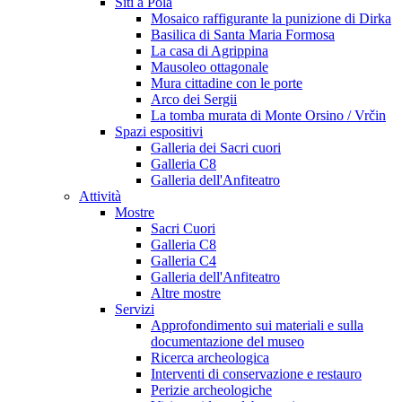
Siti a Pola
Mosaico raffigurante la punizione di Dirka
Basilica di Santa Maria Formosa
La casa di Agrippina
Mausoleo ottagonale
Mura cittadine con le porte
Arco dei Sergii
La tomba murata di Monte Orsino / Vrčin
Spazi espositivi
Galleria dei Sacri cuori
Galleria C8
Galleria dell'Anfiteatro
Attività
Mostre
Sacri Cuori
Galleria C8
Galleria C4
Galleria dell'Anfiteatro
Altre mostre
Servizi
Approfondimento sui materiali e sulla
documentazione del museo
Ricerca archeologica
Interventi di conservazione e restauro
Perizie archeologiche