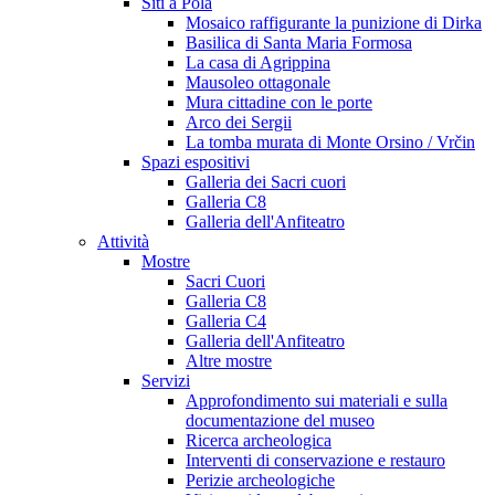
Siti a Pola
Mosaico raffigurante la punizione di Dirka
Basilica di Santa Maria Formosa
La casa di Agrippina
Mausoleo ottagonale
Mura cittadine con le porte
Arco dei Sergii
La tomba murata di Monte Orsino / Vrčin
Spazi espositivi
Galleria dei Sacri cuori
Galleria C8
Galleria dell'Anfiteatro
Attività
Mostre
Sacri Cuori
Galleria C8
Galleria C4
Galleria dell'Anfiteatro
Altre mostre
Servizi
Approfondimento sui materiali e sulla
documentazione del museo
Ricerca archeologica
Interventi di conservazione e restauro
Perizie archeologiche