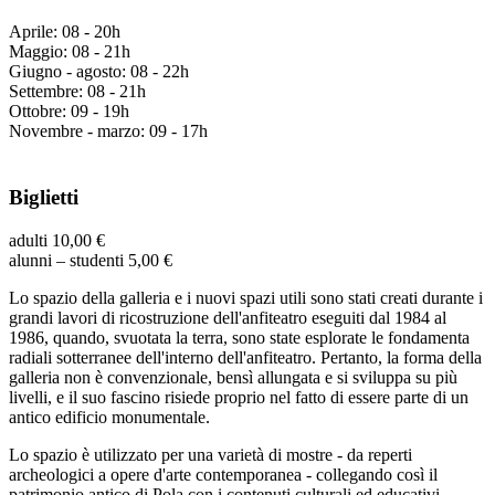
Aprile: 08 - 20h
Maggio: 08 - 21h
Giugno - agosto: 08 - 22h
Settembre: 08 - 21h
Ottobre: 09 - 19h
Novembre - marzo: 09 - 17h
Biglietti
adulti 10,00 €
alunni – studenti 5,00 €
Lo spazio della galleria e i nuovi spazi utili sono stati creati durante i
grandi lavori di ricostruzione dell'anfiteatro eseguiti dal 1984 al
1986, quando, svuotata la terra, sono state esplorate le fondamenta
radiali sotterranee dell'interno dell'anfiteatro. Pertanto, la forma della
galleria non è convenzionale, bensì allungata e si sviluppa su più
livelli, e il suo fascino risiede proprio nel fatto di essere parte di un
antico edificio monumentale.
Lo spazio è utilizzato per una varietà di mostre - da reperti
archeologici a opere d'arte contemporanea - collegando così il
patrimonio antico di Pola con i contenuti culturali ed educativi