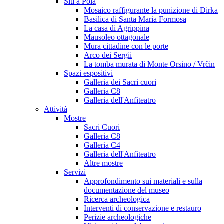
Siti a Pola
Mosaico raffigurante la punizione di Dirka
Basilica di Santa Maria Formosa
La casa di Agrippina
Mausoleo ottagonale
Mura cittadine con le porte
Arco dei Sergii
La tomba murata di Monte Orsino / Vrčin
Spazi espositivi
Galleria dei Sacri cuori
Galleria C8
Galleria dell'Anfiteatro
Attività
Mostre
Sacri Cuori
Galleria C8
Galleria C4
Galleria dell'Anfiteatro
Altre mostre
Servizi
Approfondimento sui materiali e sulla
documentazione del museo
Ricerca archeologica
Interventi di conservazione e restauro
Perizie archeologiche