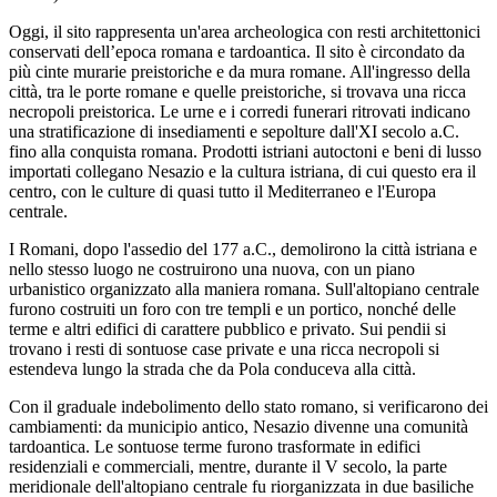
Oggi, il sito rappresenta un'area archeologica con resti architettonici
conservati dell’epoca romana e tardoantica. Il sito è circondato da
più cinte murarie preistoriche e da mura romane. All'ingresso della
città, tra le porte romane e quelle preistoriche, si trovava una ricca
necropoli preistorica. Le urne e i corredi funerari ritrovati indicano
una stratificazione di insediamenti e sepolture dall'XI secolo a.C.
fino alla conquista romana. Prodotti istriani autoctoni e beni di lusso
importati collegano Nesazio e la cultura istriana, di cui questo era il
centro, con le culture di quasi tutto il Mediterraneo e l'Europa
centrale.
I Romani, dopo l'assedio del 177 a.C., demolirono la città istriana e
nello stesso luogo ne costruirono una nuova, con un piano
urbanistico organizzato alla maniera romana. Sull'altopiano centrale
furono costruiti un foro con tre templi e un portico, nonché delle
terme e altri edifici di carattere pubblico e privato. Sui pendii si
trovano i resti di sontuose case private e una ricca necropoli si
estendeva lungo la strada che da Pola conduceva alla città.
Con il graduale indebolimento dello stato romano, si verificarono dei
cambiamenti: da municipio antico, Nesazio divenne una comunità
tardoantica. Le sontuose terme furono trasformate in edifici
residenziali e commerciali, mentre, durante il V secolo, la parte
meridionale dell'altopiano centrale fu riorganizzata in due basiliche