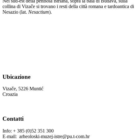
Nel sud-est della penisola istriana, sopra la baia di Budava, sulla
collina di Vizače si trovano i resti della città romana e tardoantica di
Nesazio (lat.
Nesactium
).
Ubicazione
Vizače, 5226 Muntić
Croazia
Contatti
Info: + 385 (0)52 351 300
E-mail: arheoloski-muzej-istre@pu.t-com.hr