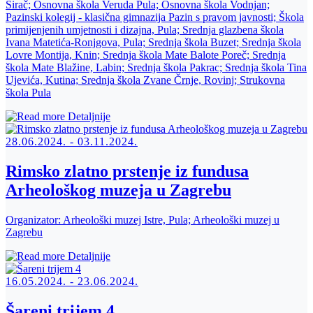
Sirač; Osnovna škola Veruda Pula; Osnovna škola Vodnjan;
Pazinski kolegij - klasična gimnazija Pazin s pravom javnosti; Škola
primijenjenih umjetnosti i dizajna, Pula; Srednja glazbena škola
Ivana Matetića-Ronjgova, Pula; Srednja škola Buzet; Srednja škola
Lovre Montija, Knin; Srednja škola Mate Balote Poreč; Srednja
škola Mate Blažine, Labin; Srednja škola Pakrac; Srednja škola Tina
Ujevića, Kutina; Srednja škola Zvane Črnje, Rovinj; Strukovna
škola Pula
Detaljnije
28.06.2024. - 03.11.2024.
Rimsko zlatno prstenje iz fundusa
Arheološkog muzeja u Zagrebu
Organizator:
Arheološki muzej Istre, Pula; Arheološki muzej u
Zagrebu
Detaljnije
16.05.2024. - 23.06.2024.
Šareni trijem 4