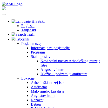
Hrvatski
Engleski
Talijanski
Traži
Izbornik
Posjeti muzej
Informacije za posjetitelje
Programi
Stalni postavi
Novi stalni postav Arheološkog muzeja
Istre
Augustov hram
Izložba u podzemlju amfiteatra
Lokacije
Arheološki muzej Istre
Amfiteatar
Malo rimsko kazalište
Augustov hram
Nezakcij
Betiga