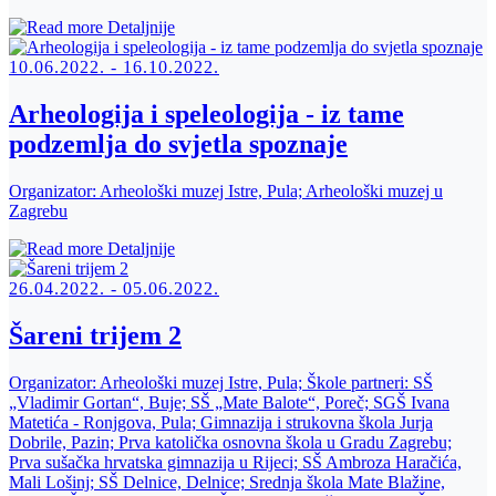
Detaljnije
10.06.2022. - 16.10.2022.
Arheologija i speleologija - iz tame
podzemlja do svjetla spoznaje
Organizator:
Arheološki muzej Istre, Pula; Arheološki muzej u
Zagrebu
Detaljnije
26.04.2022. - 05.06.2022.
Šareni trijem 2
Organizator:
Arheološki muzej Istre, Pula; Škole partneri: SŠ
„Vladimir Gortan“, Buje; SŠ „Mate Balote“, Poreč; SGŠ Ivana
Matetića - Ronjgova, Pula; Gimnazija i strukovna škola Jurja
Dobrile, Pazin; Prva katolička osnovna škola u Gradu Zagrebu;
Prva sušačka hrvatska gimnazija u Rijeci; SŠ Ambroza Haračića,
Mali Lošinj; SŠ Delnice, Delnice; Srednja škola Mate Blažine,