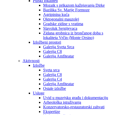
Pulski lokaliteti
Mozaik s prikazom kažnjavanja Dirke
Bazilika Sv. Marije Formoze
Agripinina kuća
Oktogonalni mauzolej
Gradske zidine s vratima
Slavoluk Sergijevaca
Zidana grobnica iz brončanog doba s
lokaliteta Vrčin (Monte Orsino)
Izložbeni prostori
Galerija Sveta Srca
Galerija C8
Galerija Amfiteatar
Aktivnosti
Izložbe
Sveta srca
Galerija C8
Galerija C4
Galerija Amfiteatar
Ostale izložbe
Usluge
Uvid u muzejsku građu i dokumentaciju
Arheološka istraživanja
Konzervatorsko-restauratorski zahvati
Ekspertize