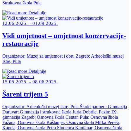
Strukovna škola Pula
Detaljnije
12.06.2025. - 01.09.2025.
Vidi umjetnost – umjetnost konzervacije-
restauracije
Organizator:
Muzej za umjetnost i obrt, Zagreb; Arheološki muzej
Istre, Pula
Detaljnije
15.05.2025. - 08.06.2025.
Šareni trijem 5
Organizator:
Arheološki muzej Istre, Pula Škole partneri: Gimnazija
Daruvar; Gimnazija i strukovna škola Jurja Dobrile, Pazin; IX.
gimnazija Zagreb; Osnovna škola Centar, Pula; Osnovna škola
Fažana; Osnovna škola Kaštanjer; Osnovna škola Mirka Pereša,
Kapela; Osnovna škola Petra Studenca Kanfanar; Osnovna škola