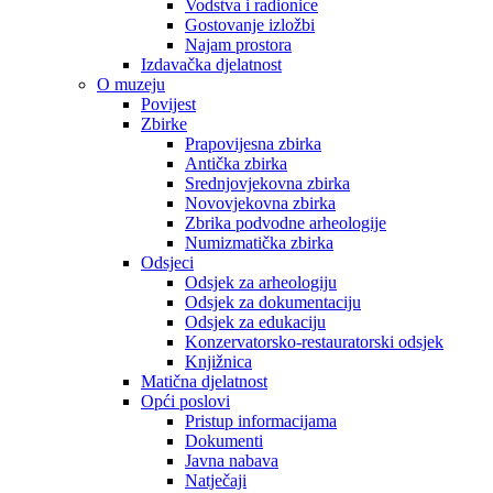
Vodstva i radionice
Gostovanje izložbi
Najam prostora
Izdavačka djelatnost
O muzeju
Povijest
Zbirke
Prapovijesna zbirka
Antička zbirka
Srednjovjekovna zbirka
Novovjekovna zbirka
Zbrika podvodne arheologije
Numizmatička zbirka
Odsjeci
Odsjek za arheologiju
Odsjek za dokumentaciju
Odsjek za edukaciju
Konzervatorsko-restauratorski odsjek
Knjižnica
Matična djelatnost
Opći poslovi
Pristup informacijama
Dokumenti
Javna nabava
Natječaji