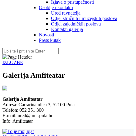
Izjava o pristupačnosti
Osoblje i kontakti
Ured ravnatelja
Odjel stručnih i muzejskih poslova
Odjel zajedničkih poslova
Kontakti galerija
Novosti
Press kutak
IZLOŽBE
Galerija Amfiteatar
Galerija Amfiteatar
Adresa: Carrarina ulica 3, 52100 Pula
Telefon: 052 351 300
E-mail:
ured
@ami-pula.hr
Info: Amfiteatar