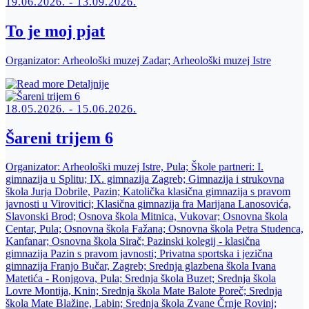
19.06.2026. - 13.09.2026.
To je moj pjat
Organizator:
Arheološki muzej Zadar; Arheološki muzej Istre
Detaljnije
18.05.2026. - 15.06.2026.
Šareni trijem 6
Organizator:
Arheološki muzej Istre, Pula; Škole partneri: I.
gimnazija u Splitu; IX. gimnazija Zagreb; Gimnazija i strukovna
škola Jurja Dobrile, Pazin; Katolička klasična gimnazija s pravom
javnosti u Virovitici; Klasična gimnazija fra Marijana Lanosovića,
Slavonski Brod; Osnova škola Mitnica, Vukovar; Osnovna škola
Centar, Pula; Osnovna škola Fažana; Osnovna škola Petra Studenca,
Kanfanar; Osnovna škola Sirač; Pazinski kolegij - klasična
gimnazija Pazin s pravom javnosti; Privatna sportska i jezična
gimnazija Franjo Bučar, Zagreb; Srednja glazbena škola Ivana
Matetića - Ronjgova, Pula; Srednja škola Buzet; Srednja škola
Lovre Montija, Knin; Srednja škola Mate Balote Poreč; Srednja
škola Mate Blažine, Labin; Srednja škola Zvane Črnje Rovinj;