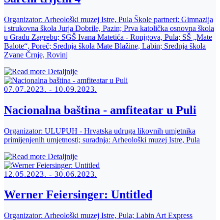
Organizator:
Arheološki muzej Istre, Pula Škole partneri: Gimnazija
i strukovna škola Jurja Dobrile, Pazin; Prva katolička osnovna škola
u Gradu Zagrebu; SGŠ Ivana Matetića - Ronjgova, Pula; SŠ „Mate
Balote“, Poreč; Srednja škola Mate Blažine, Labin; Srednja škola
Zvane Črnje, Rovinj
Detaljnije
07.07.2023. - 10.09.2023.
Nacionalna baština - amfiteatar u Puli
Organizator:
ULUPUH - Hrvatska udruga likovnih umjetnika
primijenjenih umjetnosti; suradnja: Arheološki muzej Istre, Pula
Detaljnije
12.05.2023. - 30.06.2023.
Werner Feiersinger: Untitled
Organizator:
Arheološki muzej Istre, Pula; Labin Art Express