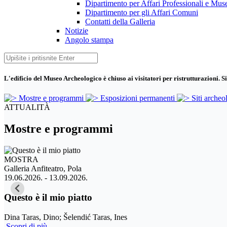
Dipartimento per Affari Professionali e Muse
Dipartimento per gli Affari Comuni
Contatti della Galleria
Notizie
Angolo stampa
L'edificio del Museo Archeologico è chiuso ai visitatori per ristrutturazioni. Si
Mostre e programmi
Esposizioni permanenti
Siti archeo
ATTUALITÀ
Mostre e programmi
MOSTRA
Tempio di Augusto, Pola
15.06.2026. - 13.09.2026.
Pola e Istria - Terre d'amore
Bellaspiga, Lucia
Scopri di più