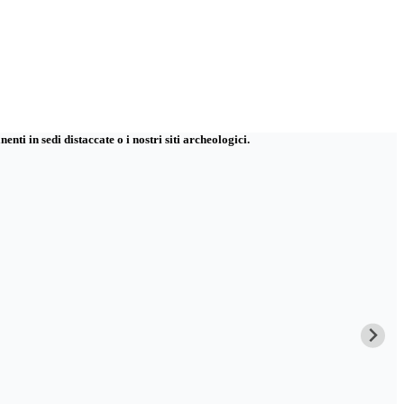
nti in sedi distaccate o i nostri siti archeologici.
V
0
K
S