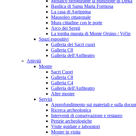
Mosaico raffigurante la punizione di Dirka
Basilica di Santa Maria Formosa
La casa di Agrippina
Mausoleo ottagonale
Mura cittadine con le porte
Arco dei Sergii
La tomba murata di Monte Orsino / Vrčin
Spazi espositivi
Galleria dei Sacri cuori
Galleria C8
Galleria dell'Anfiteatro
Attività
Mostre
Sacri Cuori
Galleria C8
Galleria C4
Galleria dell'Anfiteatro
Altre mostre
Servizi
Approfondimento sui materiali e sulla docu
Ricerca archeologica
Interventi di conservazione e restauro
Perizie archeologiche
Visite guidate e laboratori
Mostre in visita