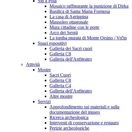
Siti a Pola
Mosaico raffigurante la punizione di Dirka
Basilica di Santa Maria Formosa
La casa di Agrippina
Mausoleo ottagonale
Mura cittadine con le porte
Arco dei Sergii
La tomba murata di Monte Orsino / Vrčin
Spazi espositivi
Galleria dei Sacri cuori
Galleria C8
Galleria dell'Anfiteatro
Attività
Mostre
Sacri Cuori
Galleria C8
Galleria C4
Galleria dell'Anfiteatro
Altre mostre
Servizi
Approfondimento sui materiali e sulla
documentazione del museo
Ricerca archeologica
Interventi di conservazione e restauro
Perizie archeologiche