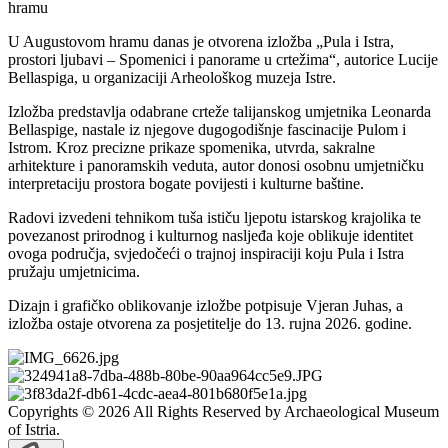
U Augustovom hramu danas je otvorena izložba „Pula i Istra,
prostori ljubavi – Spomenici i panorame u crtežima“, autorice Lucije
Bellaspiga, u organizaciji Arheološkog muzeja Istre.
Izložba predstavlja odabrane crteže talijanskog umjetnika Leonarda
Bellaspige, nastale iz njegove dugogodišnje fascinacije Pulom i
Istrom. Kroz precizne prikaze spomenika, utvrda, sakralne
arhitekture i panoramskih veduta, autor donosi osobnu umjetničku
interpretaciju prostora bogate povijesti i kulturne baštine.
Radovi izvedeni tehnikom tuša ističu ljepotu istarskog krajolika te
povezanost prirodnog i kulturnog nasljeđa koje oblikuje identitet
ovoga područja, svjedočeći o trajnoj inspiraciji koju Pula i Istra
pružaju umjetnicima.
Dizajn i grafičko oblikovanje izložbe potpisuje Vjeran Juhas, a
izložba ostaje otvorena za posjetitelje do 13. rujna 2026. godine.
Copyrights © 2026 All Rights Reserved by Archaeological Museum
of Istria.