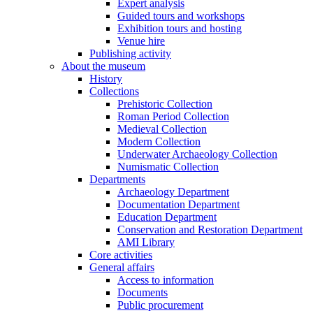
Expert analysis
Guided tours and workshops
Exhibition tours and hosting
Venue hire
Publishing activity
About the museum
History
Collections
Prehistoric Collection
Roman Period Collection
Medieval Collection
Modern Collection
Underwater Archaeology Collection
Numismatic Collection
Departments
Archaeology Department
Documentation Department
Education Department
Conservation and Restoration Department
AMI Library
Core activities
General affairs
Access to information
Documents
Public procurement