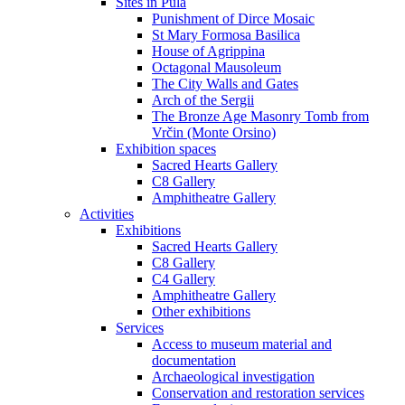
Sites in Pula
Punishment of Dirce Mosaic
St Mary Formosa Basilica
House of Agrippina
Octagonal Mausoleum
The City Walls and Gates
Arch of the Sergii
The Bronze Age Masonry Tomb from
Vrčin (Monte Orsino)
Exhibition spaces
Sacred Hearts Gallery
C8 Gallery
Amphitheatre Gallery
Activities
Exhibitions
Sacred Hearts Gallery
C8 Gallery
C4 Gallery
Amphitheatre Gallery
Other exhibitions
Services
Access to museum material and
documentation
Archaeological investigation
Conservation and restoration services