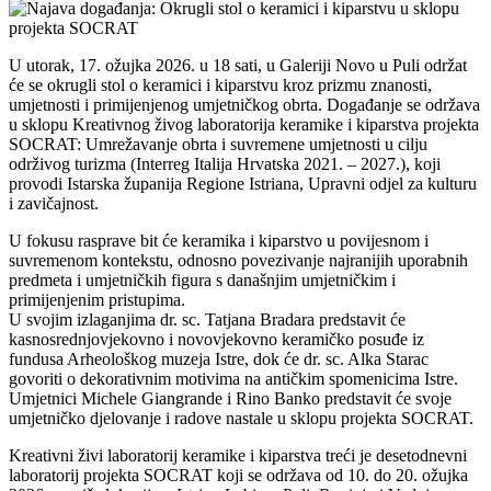
U utorak, 17. ožujka 2026. u 18 sati, u Galeriji Novo u Puli održat
će se okrugli stol o keramici i kiparstvu kroz prizmu znanosti,
umjetnosti i primijenjenog umjetničkog obrta. Događanje se održava
u sklopu Kreativnog živog laboratorija keramike i kiparstva projekta
SOCRAT: Umrežavanje obrta i suvremene umjetnosti u cilju
održivog turizma (Interreg Italija Hrvatska 2021. – 2027.), koji
provodi Istarska županija Regione Istriana, Upravni odjel za kulturu
i zavičajnost.
U fokusu rasprave bit će keramika i kiparstvo u povijesnom i
suvremenom kontekstu, odnosno povezivanje najranijih uporabnih
predmeta i umjetničkih figura s današnjim umjetničkim i
primijenjenim pristupima.
U svojim izlaganjima dr. sc. Tatjana Bradara predstavit će
kasnosrednjovjekovno i novovjekovno keramičko posuđe iz
fundusa Arheološkog muzeja Istre, dok će dr. sc. Alka Starac
govoriti o dekorativnim motivima na antičkim spomenicima Istre.
Umjetnici Michele Giangrande i Rino Banko predstavit će svoje
umjetničko djelovanje i radove nastale u sklopu projekta SOCRAT.
Kreativni živi laboratorij keramike i kiparstva treći je desetodnevni
laboratorij projekta SOCRAT koji se održava od 10. do 20. ožujka