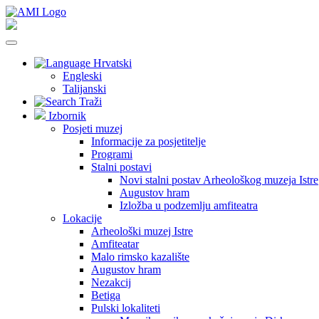
Hrvatski
Engleski
Talijanski
Traži
Izbornik
Posjeti muzej
Informacije za posjetitelje
Programi
Stalni postavi
Novi stalni postav Arheološkog muzeja Istre
Augustov hram
Izložba u podzemlju amfiteatra
Lokacije
Arheološki muzej Istre
Amfiteatar
Malo rimsko kazalište
Augustov hram
Nezakcij
Betiga
Pulski lokaliteti