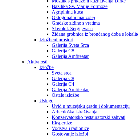
Mozaik s prikazom kažnjavanja Dirke
Bazilika Sv. Marije Formoze
Agripinina kuća
Oktogonalni mauzolej
Gradske zidine s vratima
Slavoluk Sergijevaca
Zidana grobnica iz brončanog doba s lokalit
Izložbeni prostori
Galerija Sveta Srca
Galerija C8
Galerija Amfiteatar
Aktivnosti
Izložbe
Sveta srca
Galerija C8
Galerija C4
Galerija Amfiteatar
Ostale izložbe
Usluge
Uvid u muzejsku građu i dokumentaciju
Arheološka istraživanja
Konzervatorsko-restauratorski zahvati
Ekspertize
Vodstva i radionice
Gostovanje izložbi