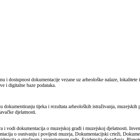
 i dostupnost dokumentacije vezane uz arheološke nalaze, lokalitete i m
ive i digitalne baze podataka.
u dokumentiranju tijeka i rezultata arheoloških istraživanja, muzejski
davačke djelatnosti.
i vodi dokumentacija o muzejskoj građi i muzejskoj djelatnosti. Inventira
acija o osnivanju i povijesti muzeja, Dokumentacijski crteži, Dokument
 Evidencija o stručnom i znanstvenom radu, Evidencija događanja, Planot