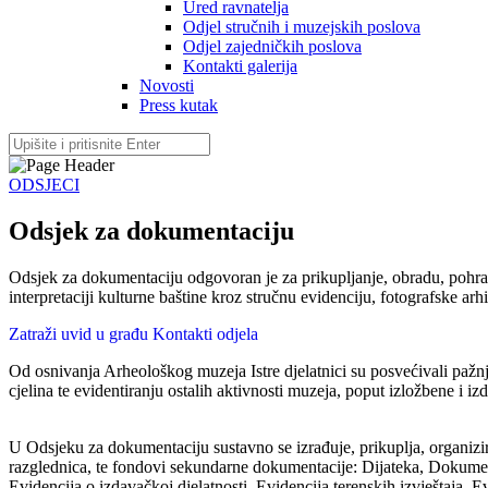
Ured ravnatelja
Odjel stručnih i muzejskih poslova
Odjel zajedničkih poslova
Kontakti galerija
Novosti
Press kutak
ODSJECI
Odsjek za dokumentaciju
Odsjek za dokumentaciju odgovoran je za prikupljanje, obradu, pohranu
interpretaciji kulturne baštine kroz stručnu evidenciju, fotografske arh
Zatraži uvid u građu
Kontakti odjela
Od osnivanja Arheološkog muzeja Istre djelatnici su posvećivali pažnj
cjelina te evidentiranju ostalih aktivnosti muzeja, poput izložbene i iz
U Odsjeku za dokumentaciju sustavno se izrađuje, prikuplja, organizira 
razglednica, te fondovi sekundarne dokumentacije: Dijateka, Dokument
Evidencija o izdavačkoj djelatnosti, Evidencija terenskih izvještaja,