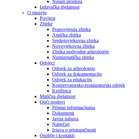
Najam prostora
Izdavačka djelatnost
O muzeju
Povijest
Zbirke
Prapovijesna zbirka
Antička zbirka
Srednjovjekovna zbirka
Novovjekovna zbirka
Zbrika podvodne arheologije
Numizmatička zbirka
Odsjeci
Odsjek za arheologiju
Odsjek za dokumentaciju
Odsjek za edukaciju
Konzervatorsko-restauratorski odsjek
Knjižnica
Matična djelatnost
Opći poslovi
Pristup informacijama
Dokumenti
Javna nabava
Natječaji
Izjava o pristupačnosti
Osoblje i kontakti