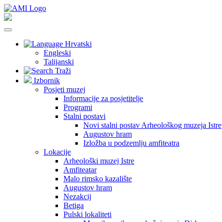
Hrvatski
Engleski
Talijanski
Traži
Izbornik
Posjeti muzej
Informacije za posjetitelje
Programi
Stalni postavi
Novi stalni postav Arheološkog muzeja Istre
Augustov hram
Izložba u podzemlju amfiteatra
Lokacije
Arheološki muzej Istre
Amfiteatar
Malo rimsko kazalište
Augustov hram
Nezakcij
Betiga
Pulski lokaliteti