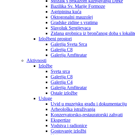
Mozaik s prikazom kažnjavanja Dirke
Bazilika Sv. Marije Formoze
Agripinina kuća
Oktogonalni mauzolej
Gradske zidine s vratima
Slavoluk Sergijevaca
Zidana grobnica iz brončanog doba s lokalit
Izložbeni prostori
Galerija Sveta Srca
Galerija C8
Galerija Amfiteatar
Aktivnosti
Izložbe
Sveta srca
Galerija C8
Galerija C4
Galerija Amfiteatar
Ostale izložbe
Usluge
Uvid u muzejsku građu i dokumentaciju
Arheološka istraživanja
Konzervatorsko-restauratorski zahvati
Ekspertize
Vodstva i radionice
Gostovanje izložbi