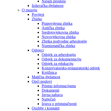
Najam prostora
Izdavačka djelatnost
O muzeju
Povijest
Zbirke
Prapovijesna zbirka
Antička zbirka
Srednjovjekovna zbirka
Novovjekovna zbirka
Zbrika podvodne arheologije
Numizmatička zbirka
Odsjeci
Odsjek za arheologiju
Odsjek za dokumentaciju
Odsjek za edukaciju
Konzervatorsko-restauratorski odsjek
Knjižnica
Matična djelatnost
Opći poslovi
Pristup informacijama
Dokumenti
Javna nabava
Natječaji
Izjava o pristupačnosti
Osoblje i kontakti