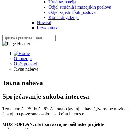
Ured ravnatelja
Odjel stručnih i muzejskih poslova
Odjel zajedničkih poslova
Kontakti galerija
Novosti
Press kutak
O muzeju
Opći poslovi
Javna nabava
Javna nabava
Sprječavanje sukoba interesa
Temeljem čl. 75 do čl. 83 Zakona o javnoj nabavi („Narodne novine“, b
ili s njima povezane osobe u sukobu interesa:
MUZEOPLAN, obrt za razvojne baštinske projekte