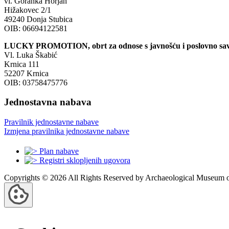
vl. Goranka Horjan
Hižakovec 2/1
49240 Donja Stubica
OIB: 06694122581
LUCKY PROMOTION, obrt za odnose s javnošću i poslovno sav
Vl. Luka Škabić
Krnica 111
52207 Krnica
OIB: 03758475776
Jednostavna nabava
Pravilnik jednostavne nabave
Izmjena pravilnika jednostavne nabave
Plan nabave
Registri sklopljenih ugovora
Copyrights © 2026 All Rights Reserved by Archaeological Museum of