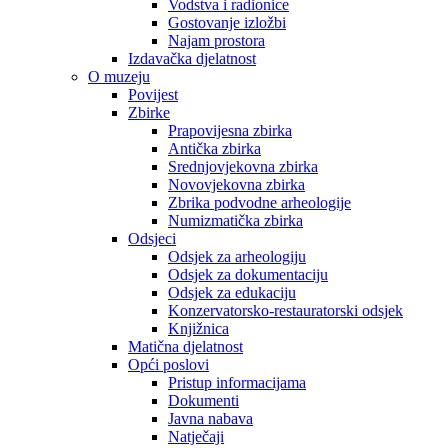
Vodstva i radionice
Gostovanje izložbi
Najam prostora
Izdavačka djelatnost
O muzeju
Povijest
Zbirke
Prapovijesna zbirka
Antička zbirka
Srednjovjekovna zbirka
Novovjekovna zbirka
Zbrika podvodne arheologije
Numizmatička zbirka
Odsjeci
Odsjek za arheologiju
Odsjek za dokumentaciju
Odsjek za edukaciju
Konzervatorsko-restauratorski odsjek
Knjižnica
Matična djelatnost
Opći poslovi
Pristup informacijama
Dokumenti
Javna nabava
Natječaji