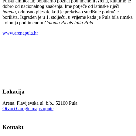
Pulski amfiteatar, popularno poznat pod imenom Arena, kulturno je
dobro od nacionalnog značenja. Ime potječe od latinske riječi
harena
, odnosno pijesak, koji je prekrivao središnje područje
borilišta. Izgrađen je u 1. stoljeću, u vrijeme kada je Pula bila rimska
kolonija pod imenom
Colonia Pieats Iulia Pola
.
www.arenapula.hr
Lokacija
Arena, Flavijevska ul. b.b., 52100 Pula
Otvori Google maps upute
Kontakt