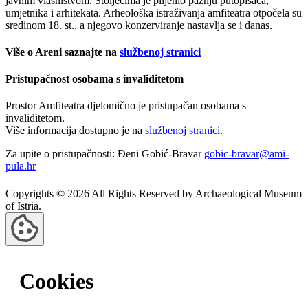
javnim vlasništvom. Stoljećima je plijenio pažnju putopisaca,
umjetnika i arhitekata. Arheološka istraživanja amfiteatra otpočela su
sredinom 18. st., a njegovo konzerviranje nastavlja se i danas.
Više o Areni saznajte na
službenoj stranici
Pristupačnost osobama s invaliditetom
Prostor Amfiteatra djelomično je pristupačan osobama s
invaliditetom.
Više informacija dostupno je na
službenoj stranici
.
Za upite o pristupačnosti: Đeni Gobić-Bravar
gobic-bravar@ami-
pula.hr
Copyrights © 2026 All Rights Reserved by Archaeological Museum
of Istria.