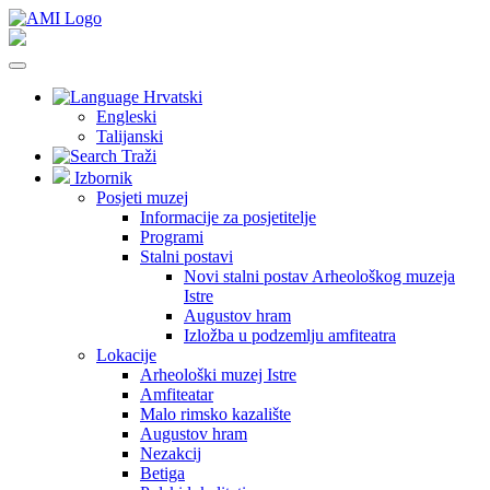
Hrvatski
Engleski
Talijanski
Traži
Izbornik
Posjeti muzej
Informacije za posjetitelje
Programi
Stalni postavi
Novi stalni postav Arheološkog muzeja
Istre
Augustov hram
Izložba u podzemlju amfiteatra
Lokacije
Arheološki muzej Istre
Amfiteatar
Malo rimsko kazalište
Augustov hram
Nezakcij
Betiga