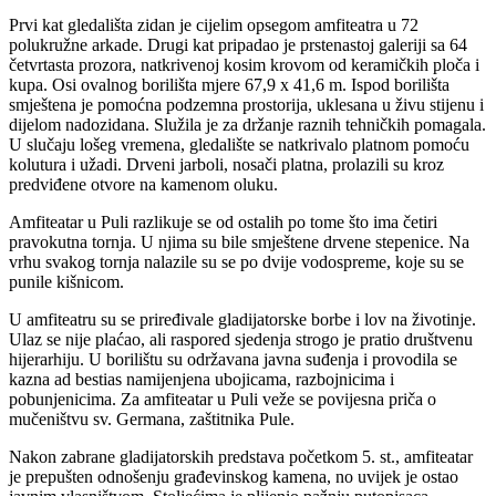
Prvi kat gledališta zidan je cijelim opsegom amfiteatra u 72
polukružne arkade. Drugi kat pripadao je prstenastoj galeriji sa 64
četvrtasta prozora, natkrivenoj kosim krovom od keramičkih ploča i
kupa. Osi ovalnog borilišta mjere 67,9 x 41,6 m. Ispod borilišta
smještena je pomoćna podzemna prostorija, uklesana u živu stijenu i
dijelom nadozidana. Služila je za držanje raznih tehničkih pomagala.
U slučaju lošeg vremena, gledalište se natkrivalo platnom pomoću
kolutura i užadi. Drveni jarboli, nosači platna, prolazili su kroz
predviđene otvore na kamenom oluku.
Amfiteatar u Puli razlikuje se od ostalih po tome što ima četiri
pravokutna tornja. U njima su bile smještene drvene stepenice. Na
vrhu svakog tornja nalazile su se po dvije vodospreme, koje su se
punile kišnicom.
U amfiteatru su se priređivale gladijatorske borbe i lov na životinje.
Ulaz se nije plaćao, ali raspored sjedenja strogo je pratio društvenu
hijerarhiju. U borilištu su održavana javna suđenja i provodila se
kazna ad bestias namijenjena ubojicama, razbojnicima i
pobunjenicima. Za amfiteatar u Puli veže se povijesna priča o
mučeništvu sv. Germana, zaštitnika Pule.
Nakon zabrane gladijatorskih predstava početkom 5. st., amfiteatar
je prepušten odnošenju građevinskog kamena, no uvijek je ostao