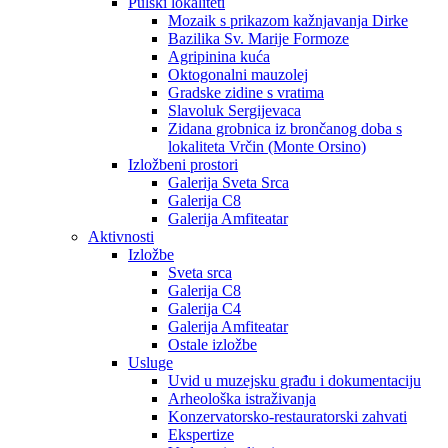
Pulski lokaliteti
Mozaik s prikazom kažnjavanja Dirke
Bazilika Sv. Marije Formoze
Agripinina kuća
Oktogonalni mauzolej
Gradske zidine s vratima
Slavoluk Sergijevaca
Zidana grobnica iz brončanog doba s
lokaliteta Vrčin (Monte Orsino)
Izložbeni prostori
Galerija Sveta Srca
Galerija C8
Galerija Amfiteatar
Aktivnosti
Izložbe
Sveta srca
Galerija C8
Galerija C4
Galerija Amfiteatar
Ostale izložbe
Usluge
Uvid u muzejsku građu i dokumentaciju
Arheološka istraživanja
Konzervatorsko-restauratorski zahvati
Ekspertize