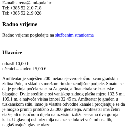
E-mail: arena@ami-pula.hr
Tel: +385 52 210 718
Tel: +385 52 219 028
Radno vrijeme
Radno vrijeme pogledajte na
službenim stranicama
Ulaznice
odrasli 10,00 €
učenici – studenti 5,00 €
Amfiteatar je smješten 200 metara sjeveroistočno izvan gradskih
zidina Pule, u skladu s mrežom rimske zemljišne podjele. Smatra se
da je gradnja počela za cara Augusta, a financirala se iz carske
blagajne. Dvije središnje osi vanjskog zidnog plašta mjere 132,5 m i
105,1 m, a najveća visina iznosi 32,45 m. Amfiteatar je građen u
tuskanskom stilu, imao je vlastite odvodne kanale i procjenjuje se da
je mogao primiti približno 23.000 gledatelja. Amfiteatar ima četiri
etaže, ali u istočnom dijelu na uzvisini izdižu se samo dva gornja
kata. U glavnoj osi prizemlja nalaze se lukovi veći od ostalih,
naglašavajući glavne ulaze.