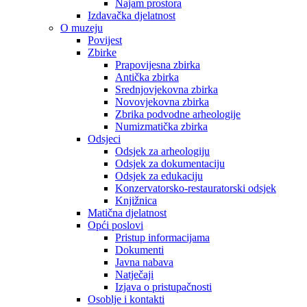
Najam prostora
Izdavačka djelatnost
O muzeju
Povijest
Zbirke
Prapovijesna zbirka
Antička zbirka
Srednjovjekovna zbirka
Novovjekovna zbirka
Zbrika podvodne arheologije
Numizmatička zbirka
Odsjeci
Odsjek za arheologiju
Odsjek za dokumentaciju
Odsjek za edukaciju
Konzervatorsko-restauratorski odsjek
Knjižnica
Matična djelatnost
Opći poslovi
Pristup informacijama
Dokumenti
Javna nabava
Natječaji
Izjava o pristupačnosti
Osoblje i kontakti