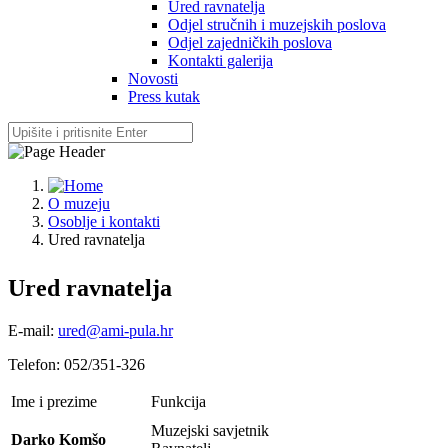
Ured ravnatelja
Odjel stručnih i muzejskih poslova
Odjel zajedničkih poslova
Kontakti galerija
Novosti
Press kutak
O muzeju
Osoblje i kontakti
Ured ravnatelja
Ured ravnatelja
E-mail:
ured@ami-pula.hr
Telefon: 052/351-326
Ime i prezime
Funkcija
Muzejski savjetnik
Darko Komšo