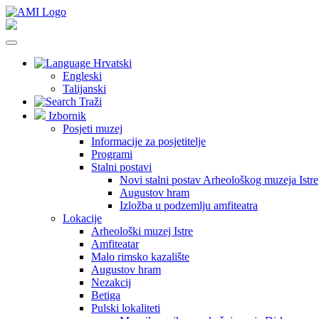
Hrvatski
Engleski
Talijanski
Traži
Izbornik
Posjeti muzej
Informacije za posjetitelje
Programi
Stalni postavi
Novi stalni postav Arheološkog muzeja Istre
Augustov hram
Izložba u podzemlju amfiteatra
Lokacije
Arheološki muzej Istre
Amfiteatar
Malo rimsko kazalište
Augustov hram
Nezakcij
Betiga
Pulski lokaliteti