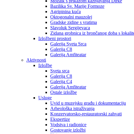
Mozaik s prikazom kažnjavanja Dirke
Bazilika Sv. Marije Formoze
Agripinina kuća
Oktogonalni mauzolej
Gradske zidine s vratima
Slavoluk Sergijevaca
Zidana grobnica iz brončanog doba s lokalit
Izložbeni prostori
Galerija Sveta Srca
Galerija C8
Galerija Amfiteatar
Aktivnosti
Izložbe
Sveta srca
Galerija C8
Galerija C4
Galerija Amfiteatar
Ostale izložbe
Usluge
Uvid u muzejsku građu i dokumentaciju
Arheološka istraživanja
Konzervatorsko-restauratorski zahvati
Ekspertize
Vodstva i radionice
Gostovanje izložbi