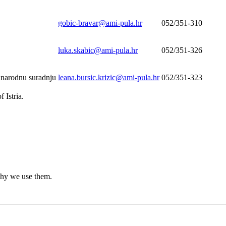
gobic-bravar@ami-pula.hr
052/351-310
luka.skabic@ami-pula.hr
052/351-326
unarodnu suradnju
leana.bursic.krizic@ami-pula.hr
052/351-323
 Istria.