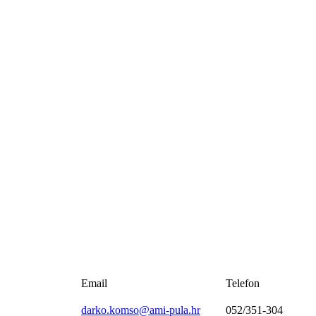
Email
Telefon
darko.komso@ami-pula.hr
052/351-304