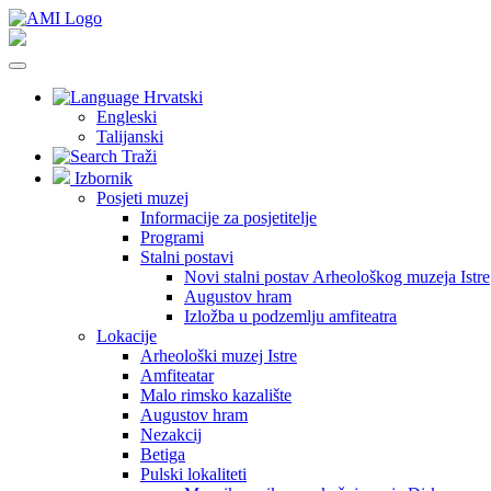
Hrvatski
Engleski
Talijanski
Traži
Izbornik
Posjeti muzej
Informacije za posjetitelje
Programi
Stalni postavi
Novi stalni postav Arheološkog muzeja Istre
Augustov hram
Izložba u podzemlju amfiteatra
Lokacije
Arheološki muzej Istre
Amfiteatar
Malo rimsko kazalište
Augustov hram
Nezakcij
Betiga
Pulski lokaliteti