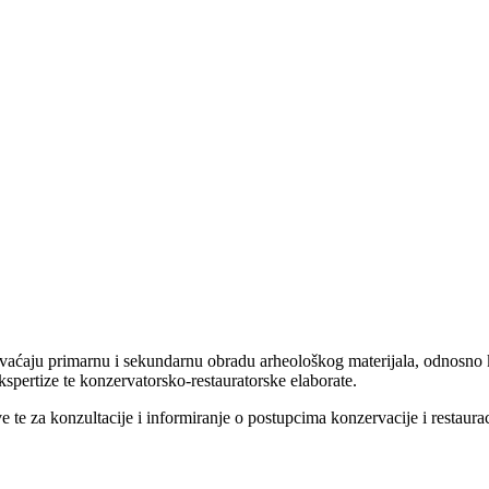
aćaju primarnu i sekundarnu obradu arheološkog materijala, odnosno kon
spertize te konzervatorsko-restauratorske elaborate.
 te za konzultacije i informiranje o postupcima konzervacije i restaurac