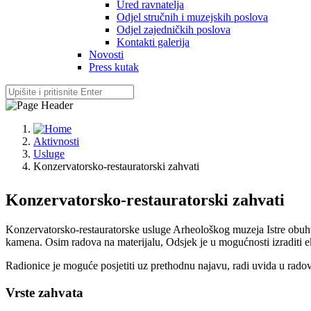
Ured ravnatelja
Odjel stručnih i muzejskih poslova
Odjel zajedničkih poslova
Kontakti galerija
Novosti
Press kutak
Aktivnosti
Usluge
Konzervatorsko-restauratorski zahvati
Konzervatorsko-restauratorski zahvati
Konzervatorsko-restauratorske usluge Arheološkog muzeja Istre obuhv
kamena. Osim radova na materijalu, Odsjek je u mogućnosti izraditi ek
Radionice je moguće posjetiti uz prethodnu najavu, radi uvida u radove
Vrste zahvata