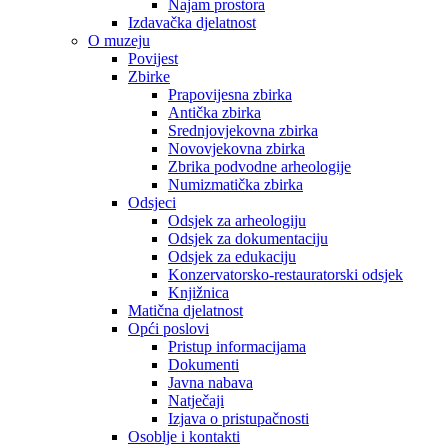
Najam prostora
Izdavačka djelatnost
O muzeju
Povijest
Zbirke
Prapovijesna zbirka
Antička zbirka
Srednjovjekovna zbirka
Novovjekovna zbirka
Zbrika podvodne arheologije
Numizmatička zbirka
Odsjeci
Odsjek za arheologiju
Odsjek za dokumentaciju
Odsjek za edukaciju
Konzervatorsko-restauratorski odsjek
Knjižnica
Matična djelatnost
Opći poslovi
Pristup informacijama
Dokumenti
Javna nabava
Natječaji
Izjava o pristupačnosti
Osoblje i kontakti