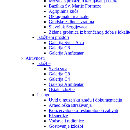
Mozaik s prikazom kažnjavanja Dirke
Bazilika Sv. Marije Formoze
Agripinina kuća
Oktogonalni mauzolej
Gradske zidine s vratima
Slavoluk Sergijevaca
Zidana grobnica iz brončanog doba s lokalit
Izložbeni prostori
Galerija Sveta Srca
Galerija C8
Galerija Amfiteatar
Aktivnosti
Izložbe
Sveta srca
Galerija C8
Galerija C4
Galerija Amfiteatar
Ostale izložbe
Usluge
Uvid u muzejsku građu i dokumentaciju
Arheološka istraživanja
Konzervatorsko-restauratorski zahvati
Ekspertize
Vodstva i radionice
Gostovanje izložbi