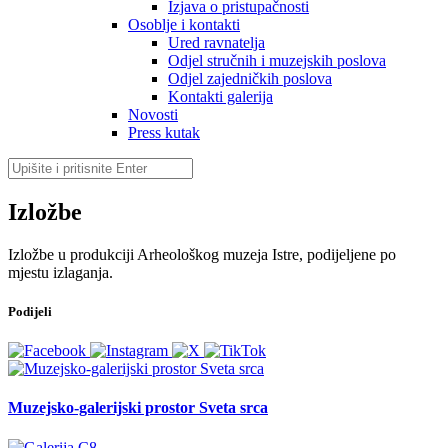
Izjava o pristupačnosti
Osoblje i kontakti
Ured ravnatelja
Odjel stručnih i muzejskih poslova
Odjel zajedničkih poslova
Kontakti galerija
Novosti
Press kutak
Izložbe
Izložbe u produkciji Arheološkog muzeja Istre, podijeljene po
mjestu izlaganja.
Podijeli
Muzejsko-galerijski prostor Sveta srca