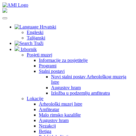
Hrvatski
Engleski
Talijanski
Traži
Izbornik
Posjeti muzej
Informacije za posjetitelje
Programi
Stalni postavi
Novi stalni postav Arheološkog muzeja
Istre
Augustov hram
Izložba u podzemlju amfiteatra
Lokacije
Arheološki muzej Istre
Amfiteatar
Malo rimsko kazalište
Augustov hram
Nezakcij
Betiga