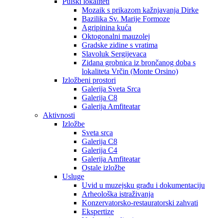
Pulski lokaliteti
Mozaik s prikazom kažnjavanja Dirke
Bazilika Sv. Marije Formoze
Agripinina kuća
Oktogonalni mauzolej
Gradske zidine s vratima
Slavoluk Sergijevaca
Zidana grobnica iz brončanog doba s
lokaliteta Vrčin (Monte Orsino)
Izložbeni prostori
Galerija Sveta Srca
Galerija C8
Galerija Amfiteatar
Aktivnosti
Izložbe
Sveta srca
Galerija C8
Galerija C4
Galerija Amfiteatar
Ostale izložbe
Usluge
Uvid u muzejsku građu i dokumentaciju
Arheološka istraživanja
Konzervatorsko-restauratorski zahvati
Ekspertize