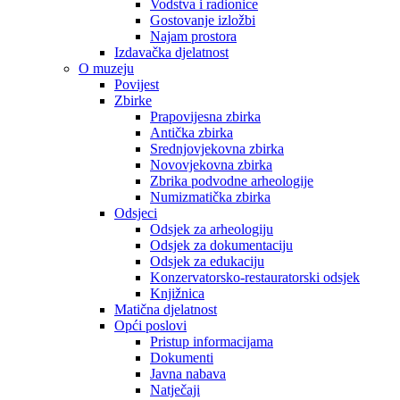
Vodstva i radionice
Gostovanje izložbi
Najam prostora
Izdavačka djelatnost
O muzeju
Povijest
Zbirke
Prapovijesna zbirka
Antička zbirka
Srednjovjekovna zbirka
Novovjekovna zbirka
Zbrika podvodne arheologije
Numizmatička zbirka
Odsjeci
Odsjek za arheologiju
Odsjek za dokumentaciju
Odsjek za edukaciju
Konzervatorsko-restauratorski odsjek
Knjižnica
Matična djelatnost
Opći poslovi
Pristup informacijama
Dokumenti
Javna nabava
Natječaji