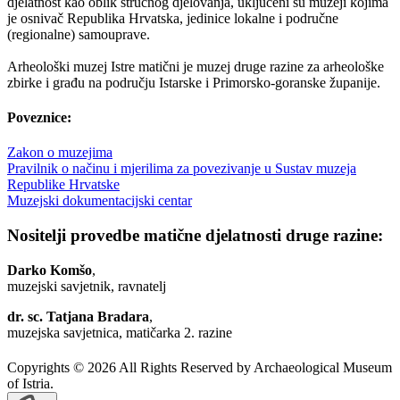
djelatnost kao oblik stručnog djelovanja, uključeni su muzeji kojima
je osnivač Republika Hrvatska, jedinice lokalne i područne
(regionalne) samouprave.
Arheološki muzej Istre matični je muzej druge razine za arheološke
zbirke i građu na području Istarske i Primorsko-goranske županije.
Poveznice:
Zakon o muzejima
Pravilnik o načinu i mjerilima za povezivanje u Sustav muzeja
Republike Hrvatske
Muzejski dokumentacijski centar
Nositelji provedbe matične djelatnosti druge razine:
Darko Komšo
,
muzejski savjetnik, ravnatelj
dr. sc. Tatjana Bradara
,
muzejska savjetnica, matičarka 2. razine
Copyrights © 2026 All Rights Reserved by Archaeological Museum
of Istria.