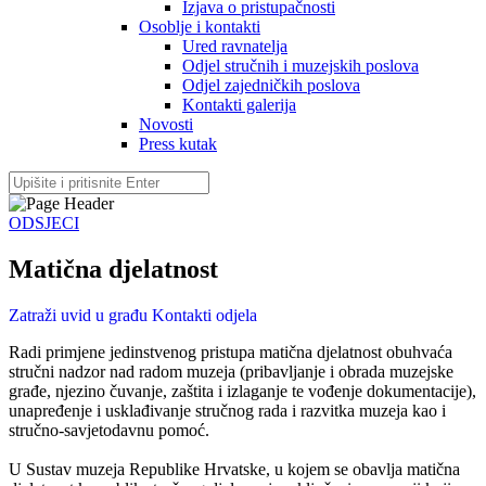
Izjava o pristupačnosti
Osoblje i kontakti
Ured ravnatelja
Odjel stručnih i muzejskih poslova
Odjel zajedničkih poslova
Kontakti galerija
Novosti
Press kutak
ODSJECI
Matična djelatnost
Zatraži uvid u građu
Kontakti odjela
Radi primjene jedinstvenog pristupa matična djelatnost obuhvaća
stručni nadzor nad radom muzeja (pribavljanje i obrada muzejske
građe, njezino čuvanje, zaštita i izlaganje te vođenje dokumentacije),
unapređenje i usklađivanje stručnog rada i razvitka muzeja kao i
stručno-savjetodavnu pomoć.
U Sustav muzeja Republike Hrvatske, u kojem se obavlja matična