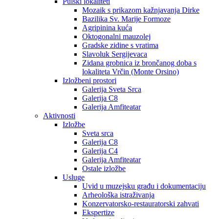
Pulski lokaliteti
Mozaik s prikazom kažnjavanja Dirke
Bazilika Sv. Marije Formoze
Agripinina kuća
Oktogonalni mauzolej
Gradske zidine s vratima
Slavoluk Sergijevaca
Zidana grobnica iz brončanog doba s
lokaliteta Vrčin (Monte Orsino)
Izložbeni prostori
Galerija Sveta Srca
Galerija C8
Galerija Amfiteatar
Aktivnosti
Izložbe
Sveta srca
Galerija C8
Galerija C4
Galerija Amfiteatar
Ostale izložbe
Usluge
Uvid u muzejsku građu i dokumentaciju
Arheološka istraživanja
Konzervatorsko-restauratorski zahvati
Ekspertize