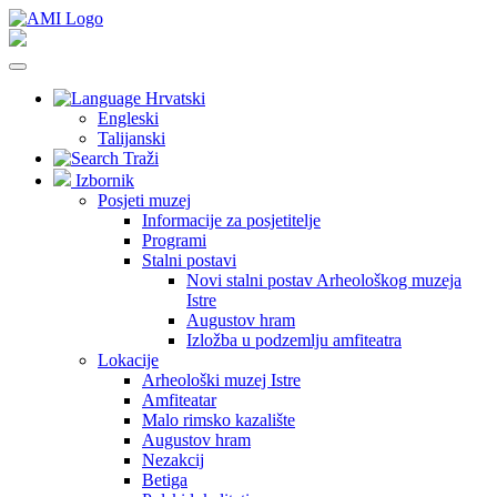
Hrvatski
Engleski
Talijanski
Traži
Izbornik
Posjeti muzej
Informacije za posjetitelje
Programi
Stalni postavi
Novi stalni postav Arheološkog muzeja
Istre
Augustov hram
Izložba u podzemlju amfiteatra
Lokacije
Arheološki muzej Istre
Amfiteatar
Malo rimsko kazalište
Augustov hram
Nezakcij
Betiga