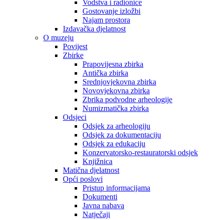
Vodstva i radionice
Gostovanje izložbi
Najam prostora
Izdavačka djelatnost
O muzeju
Povijest
Zbirke
Prapovijesna zbirka
Antička zbirka
Srednjovjekovna zbirka
Novovjekovna zbirka
Zbrika podvodne arheologije
Numizmatička zbirka
Odsjeci
Odsjek za arheologiju
Odsjek za dokumentaciju
Odsjek za edukaciju
Konzervatorsko-restauratorski odsjek
Knjižnica
Matična djelatnost
Opći poslovi
Pristup informacijama
Dokumenti
Javna nabava
Natječaji