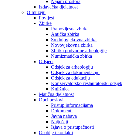
Najam prostora
Izdavačka djelatnost
O muzeju
Povijest
Zbirke
Prapovijesna zbirka
Antička zbirka
Srednjovjekovna zbirka
Novovjekovna zbirka
Zbrika podvodne arheologije
Numizmatička zbirka
Odsjeci
Odsjek za arheologiju
Odsjek za dokumentaciju
Odsjek za edukaciju
Konzervatorsko-restauratorski odsjek
Knjižnica
Matična djelatnost
Opći poslovi
Pristup informacijama
Dokumenti
Javna nabava
Natječaji
Izjava o pristupačnosti
Osoblje i kontakti