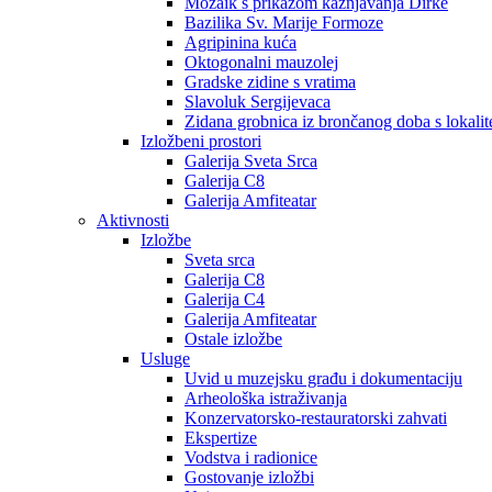
Mozaik s prikazom kažnjavanja Dirke
Bazilika Sv. Marije Formoze
Agripinina kuća
Oktogonalni mauzolej
Gradske zidine s vratima
Slavoluk Sergijevaca
Zidana grobnica iz brončanog doba s lokalit
Izložbeni prostori
Galerija Sveta Srca
Galerija C8
Galerija Amfiteatar
Aktivnosti
Izložbe
Sveta srca
Galerija C8
Galerija C4
Galerija Amfiteatar
Ostale izložbe
Usluge
Uvid u muzejsku građu i dokumentaciju
Arheološka istraživanja
Konzervatorsko-restauratorski zahvati
Ekspertize
Vodstva i radionice
Gostovanje izložbi