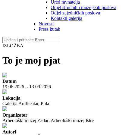
Ured ravnatelja
Odjel stručnih i muzejskih poslova
Odjel zajedničkih poslova
Kontakti galerija
Novosti
Press kutak
IZLOŽBA
To je moj pjat
Datum
19.06.2026. - 13.09.2026.
Lokacija
Galerija Amfiteatar, Pula
Organizator
Arheološki muzej Zadar; Arheološki muzej Istre
Autori