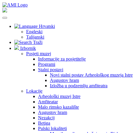
Hrvatski
Engleski
Talijanski
Traži
Izbornik
Posjeti muzej
Informacije za posjetitelje
Programi
Stalni postavi
Novi stalni postav Arheološkog muzeja Istre
Augustov hram
Izložba u podzemlju amfiteatra
Lokacije
Arheološki muzej Istre
Amfiteatar
Malo rimsko kazalište
Augustov hram
Nezakcij
Betiga
Pulski lokaliteti