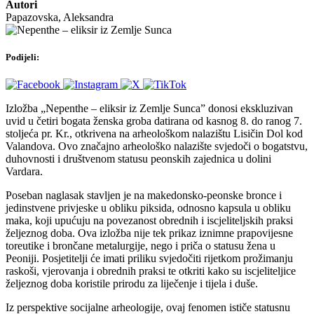
Autori
Papazovska, Aleksandra
Podijeli:
Izložba „Nepenthe – eliksir iz Zemlje Sunca” donosi ekskluzivan
uvid u četiri bogata ženska groba datirana od kasnog 8. do ranog 7.
stoljeća pr. Kr., otkrivena na arheološkom nalazištu Lisičin Dol kod
Valandova. Ovo značajno arheološko nalazište svjedoči o bogatstvu,
duhovnosti i društvenom statusu peonskih zajednica u dolini
Vardara.
Poseban naglasak stavljen je na makedonsko-peonske bronce i
jedinstvene privjeske u obliku piksida, odnosno kapsula u obliku
maka, koji upućuju na povezanost obrednih i iscjeliteljskih praksi
željeznog doba. Ova izložba nije tek prikaz iznimne prapovijesne
toreutike i brončane metalurgije, nego i priča o statusu žena u
Peoniji. Posjetitelji će imati priliku svjedočiti rijetkom prožimanju
raskoši, vjerovanja i obrednih praksi te otkriti kako su iscjeliteljice
željeznog doba koristile prirodu za liječenje i tijela i duše.
Iz perspektive socijalne arheologije, ovaj fenomen ističe statusnu