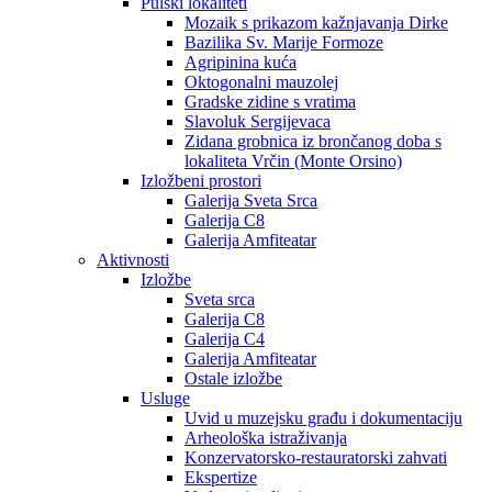
Pulski lokaliteti
Mozaik s prikazom kažnjavanja Dirke
Bazilika Sv. Marije Formoze
Agripinina kuća
Oktogonalni mauzolej
Gradske zidine s vratima
Slavoluk Sergijevaca
Zidana grobnica iz brončanog doba s
lokaliteta Vrčin (Monte Orsino)
Izložbeni prostori
Galerija Sveta Srca
Galerija C8
Galerija Amfiteatar
Aktivnosti
Izložbe
Sveta srca
Galerija C8
Galerija C4
Galerija Amfiteatar
Ostale izložbe
Usluge
Uvid u muzejsku građu i dokumentaciju
Arheološka istraživanja
Konzervatorsko-restauratorski zahvati
Ekspertize