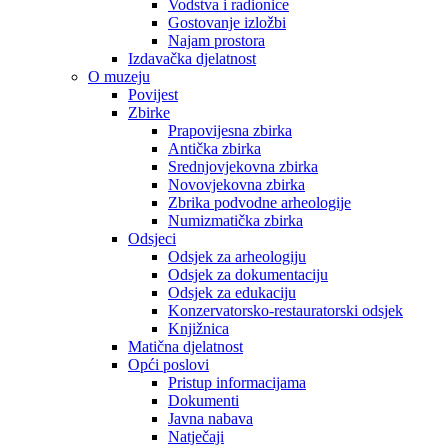
Vodstva i radionice
Gostovanje izložbi
Najam prostora
Izdavačka djelatnost
O muzeju
Povijest
Zbirke
Prapovijesna zbirka
Antička zbirka
Srednjovjekovna zbirka
Novovjekovna zbirka
Zbrika podvodne arheologije
Numizmatička zbirka
Odsjeci
Odsjek za arheologiju
Odsjek za dokumentaciju
Odsjek za edukaciju
Konzervatorsko-restauratorski odsjek
Knjižnica
Matična djelatnost
Opći poslovi
Pristup informacijama
Dokumenti
Javna nabava
Natječaji