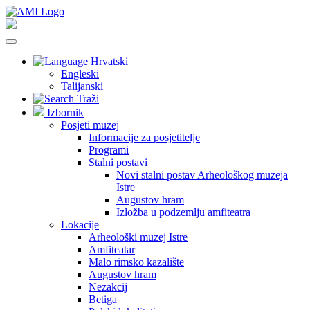
Hrvatski
Engleski
Talijanski
Traži
Izbornik
Posjeti muzej
Informacije za posjetitelje
Programi
Stalni postavi
Novi stalni postav Arheološkog muzeja
Istre
Augustov hram
Izložba u podzemlju amfiteatra
Lokacije
Arheološki muzej Istre
Amfiteatar
Malo rimsko kazalište
Augustov hram
Nezakcij
Betiga