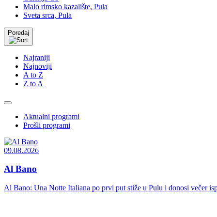
Malo rimsko kazalište, Pula
Sveta srca, Pula
Poredaj
Najraniji
Najnoviji
A to Z
Z to A
Aktualni programi
Prošli programi
09.08.2026
Al Bano
Al Bano: Una Notte Italiana po prvi put stiže u Pulu i donosi večer