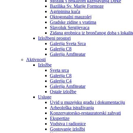
Mozaik s prikazom kažnjavanja Dirke
Bazilika Sv. Marije Formoze
Agripinina kuća
Oktogonalni mauzolej
Gradske zidine s vratima
Slavoluk Sergijevaca
Zidana grobnica iz brončanog doba s lokalit
Izložbeni prostori
Galerija Sveta Srca
Galerija C8
Galerija Amfiteatar
Aktivnosti
Izložbe
Sveta srca
Galerija C8
Galerija C4
Galerija Amfiteatar
Ostale izložbe
Usluge
Uvid u muzejsku građu i dokumentaciju
Arheološka istraživanja
Konzervatorsko-restauratorski zahvati
Ekspertize
Vodstva i radionice
Gostovanje izložbi