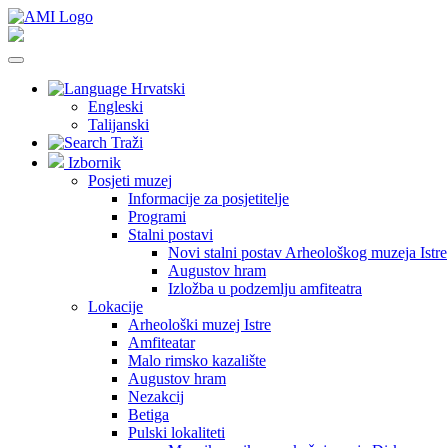
Hrvatski
Engleski
Talijanski
Traži
Izbornik
Posjeti muzej
Informacije za posjetitelje
Programi
Stalni postavi
Novi stalni postav Arheološkog muzeja Istre
Augustov hram
Izložba u podzemlju amfiteatra
Lokacije
Arheološki muzej Istre
Amfiteatar
Malo rimsko kazalište
Augustov hram
Nezakcij
Betiga
Pulski lokaliteti