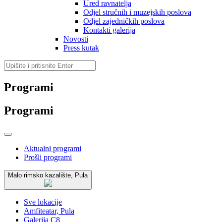
Ured ravnatelja
Odjel stručnih i muzejskih poslova
Odjel zajedničkih poslova
Kontakti galerija
Novosti
Press kutak
Programi
Programi
Aktualni programi
Prošli programi
Malo rimsko kazalište, Pula
Sve lokacije
Amfiteatar, Pula
Galerija C8