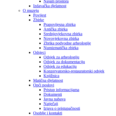
Najam prostora
Izdavačka djelatnost
O muzeju
Povijest
Zbirke
Prapovijesna zbirka
Antička zbirka
Srednjovjekovna zbirka
Novovjekovna zbirka
Zbrika podvodne arheologije
Numizmatička zbirka
Odsjeci
Odsjek za arheologiju
Odsjek za dokumentaciju
Odsjek za edukaciju
Konzervatorsko-restauratorski odsjek
Knjižnica
Matična djelatnost
Opći poslovi
Pristup informacijama
Dokumenti
Javna nabava
Natječaji
Izjava o pristupačnosti
Osoblje i kontakti